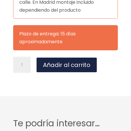
calle. En Madrid montaje incluido
dependiendo del producto
Plazo de entrega: 15 días
aproximadamente
MESA
A
Añadir al carrito
CORINE
l
160
t
NATURAL/BLANCO
e
cantidad
r
n
a
t
Te podría interesar…
i