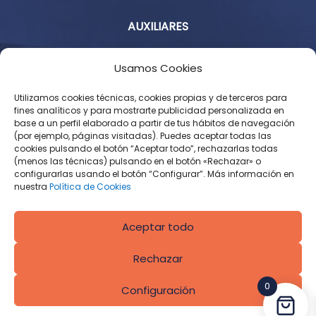
AUXILIARES
Aviso Legal
Usamos Cookies
Política de Privacidad
Utilizamos cookies técnicas, cookies propias y de terceros para
fines analíticos y para mostrarte publicidad personalizada en
base a un perfil elaborado a partir de tus hábitos de navegación
Condiciones Generales de Contratación
(por ejemplo, páginas visitadas). Puedes aceptar todas las
cookies pulsando el botón “Aceptar todo”, rechazarlas todas
Política de Cookies
(menos las técnicas) pulsando en el botón «Rechazar» o
configurarlas usando el botón “Configurar”. Más información en
Derecho de desistimiento
nuestra
Política de Cookies
Aceptar todo
Rechazar
0
Configuración
Diseñado por
CROS Solutions