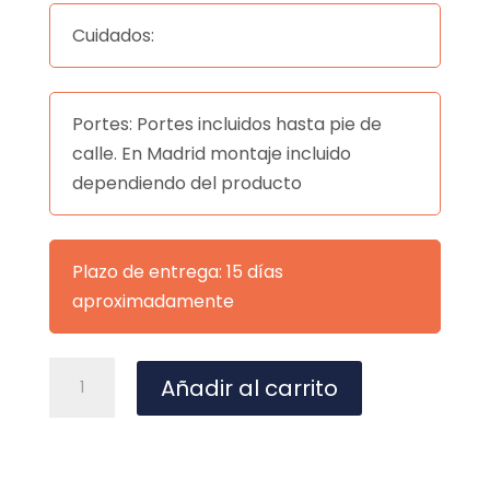
Cuidados:
Portes: Portes incluidos hasta pie de
calle. En Madrid montaje incluido
dependiendo del producto
Plazo de entrega: 15 días
aproximadamente
SILLA
A
Añadir al carrito
CELIA
l
MOSTAZA
t
cantidad
e