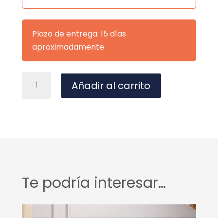
Plazo de entrega: 15 días
aproximadamente
1447
A
Añadir al carrito
cantidad
l
t
e
r
n
a
t
Te podría interesar…
i
v
e