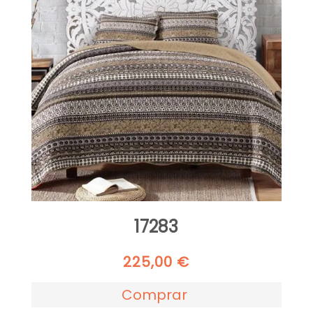
17283
225,00
€
Comprar