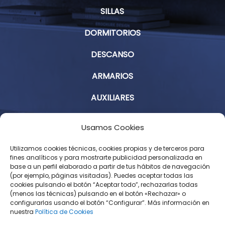
SILLAS
DORMITORIOS
DESCANSO
ARMARIOS
AUXILIARES
Aviso Legal
Usamos Cookies
Política de Privacidad
Utilizamos cookies técnicas, cookies propias y de terceros para
fines analíticos y para mostrarte publicidad personalizada en
base a un perfil elaborado a partir de tus hábitos de navegación
Condiciones Generales de Contratación
(por ejemplo, páginas visitadas). Puedes aceptar todas las
cookies pulsando el botón “Aceptar todo”, rechazarlas todas
Política de Cookies
(menos las técnicas) pulsando en el botón «Rechazar» o
configurarlas usando el botón “Configurar”. Más información en
Derecho de desistimiento
nuestra
Política de Cookies