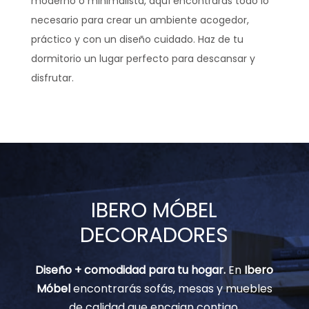
moderno o minimalista, aquí encontrarás todo lo
necesario para crear un ambiente acogedor,
práctico y con un diseño cuidado. Haz de tu
dormitorio un lugar perfecto para descansar y
disfrutar.
IBERO MÓBEL
DECORADORES
Diseño + comodidad para tu hogar.
En
Ibero
Móbel
encontrarás sofás, mesas y muebles
de calidad que encajan contigo.