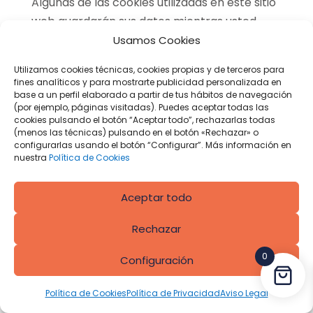
Algunas de las cookies utilizadas en este sitio
web guardarán sus datos mientras usted
continúe con la sesión abierta. Por otra
Usamos Cookies
parte, los datos extraídos por cookies de
Utilizamos cookies técnicas, cookies propias y de terceros para
terceros serán almacenados durante los
fines analíticos y para mostrarte publicidad personalizada en
base a un perfil elaborado a partir de tus hábitos de navegación
plazos legalmente establecidos.
(por ejemplo, páginas visitadas). Puedes aceptar todas las
cookies pulsando el botón “Aceptar todo”, rechazarlas todas
¿A qué destinatarios se comunican sus
(menos las técnicas) pulsando en el botón «Rechazar» o
datos?
configurarlas usando el botón “Configurar”. Más información en
nuestra
Política de Cookies
No se comunicarán los datos a terceros,
salvo obligación legal.
Aceptar todo
Qué derechos le asisten y cómo puede
Rechazar
ejercerlos
0
Configuración
El usuario puede ejercer en todo momento
sus derechos de acceso, rectificación,
Política de Cookies
Política de Privacidad
Aviso Legal
supresión, limitación, portabilidad y oposición