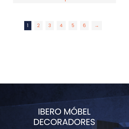
1
2
3
4
5
6
→
IBERO MÓBEL
DECORADORES