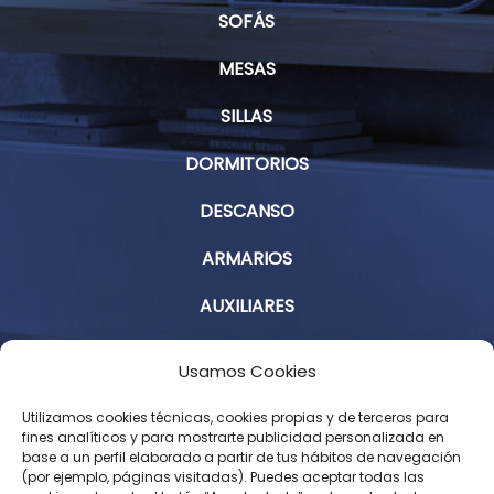
SOFÁS
MESAS
SILLAS
DORMITORIOS
DESCANSO
ARMARIOS
AUXILIARES
Aviso Legal
Usamos Cookies
Política de Privacidad
Utilizamos cookies técnicas, cookies propias y de terceros para
fines analíticos y para mostrarte publicidad personalizada en
base a un perfil elaborado a partir de tus hábitos de navegación
Condiciones Generales de Contratación
(por ejemplo, páginas visitadas). Puedes aceptar todas las