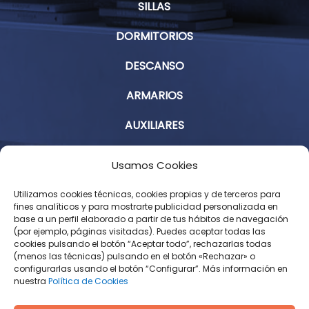
SILLAS
DORMITORIOS
DESCANSO
ARMARIOS
AUXILIARES
Aviso Legal
Usamos Cookies
Política de Privacidad
Utilizamos cookies técnicas, cookies propias y de terceros para
fines analíticos y para mostrarte publicidad personalizada en
base a un perfil elaborado a partir de tus hábitos de navegación
Condiciones Generales de Contratación
(por ejemplo, páginas visitadas). Puedes aceptar todas las
cookies pulsando el botón “Aceptar todo”, rechazarlas todas
Política de Cookies
(menos las técnicas) pulsando en el botón «Rechazar» o
configurarlas usando el botón “Configurar”. Más información en
nuestra
Política de Cookies
Derecho de desistimiento