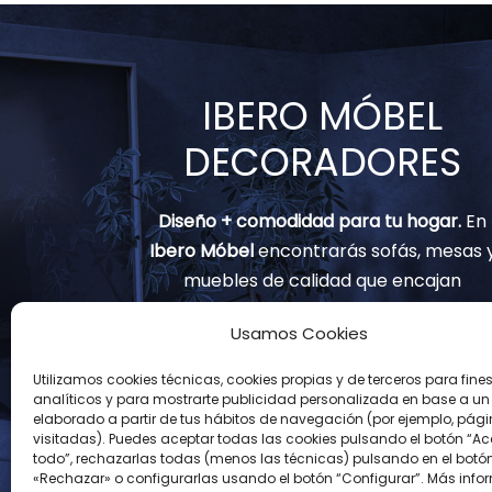
IBERO MÓBEL
DECORADORES
Diseño + comodidad para tu hogar.
En
Ibero Móbel
encontrarás sofás, mesas 
muebles de calidad que encajan
contigo.
Usamos Cookies
(+34) 91 797 82 02
Utilizamos cookies técnicas, cookies propias y de terceros para fine
analíticos y para mostrarte publicidad personalizada en base a un p
info@muebles-iberomobel.com
elaborado a partir de tus hábitos de navegación (por ejemplo, pág
visitadas). Puedes aceptar todas las cookies pulsando el botón “Ac
Avenida Real de Pinto, 126
todo”, rechazarlas todas (menos las técnicas) pulsando en el botó
«Rechazar» o configurarlas usando el botón “Configurar”. Más info
28021 Madrid