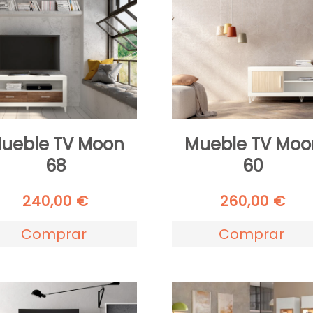
ueble TV Moon
Mueble TV Moo
68
60
240,00
€
260,00
€
Comprar
Comprar