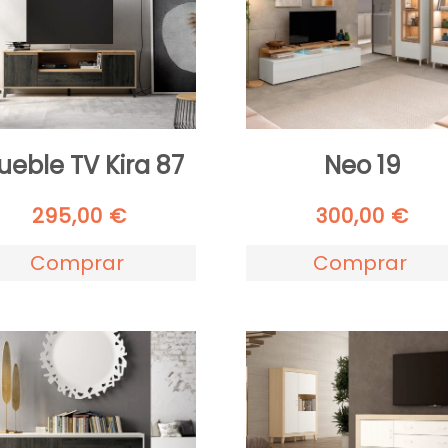
eble TV Kira 87
Neo 19
295,00
€
300,00
€
Comprar
Comprar