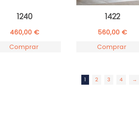
1240
1422
460,00
€
560,00
€
Comprar
Comprar
1
2
3
4
→