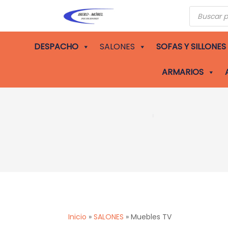
Búsqueda
de
producto
DESPACHO
SALONES
SOFAS Y SILLONES
ARMARIOS
Inicio
»
SALONES
»
Muebles TV