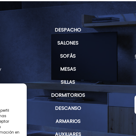
DESPACHO
SALONES
SOFÁS
MESAS
y
SILLAS
DORMITORIOS
s
DESCANSO
erfil
inas
ARMARIOS
eptar
n
rmación en
AUXILIARES