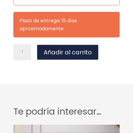
Plazo de entrega: 15 días
aproximadamente
6131
A
Añadir al carrito
cantidad
l
t
e
r
n
a
t
Te podría interesar…
i
v
e