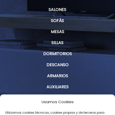
SALONES
SOFÁS
MESAS
SILLAS
DORMITORIOS
DESCANSO
ARMARIOS
AUXILIARES
Aviso Legal
Usamos Cookies
Política de Privacidad
Utilizamos cookies técnicas, cookies propias y de terceros para