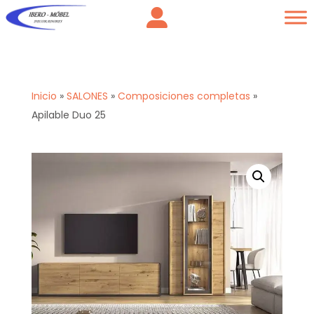
Inicio
»
SALONES
»
Composiciones completas
»
Apilable Duo 25