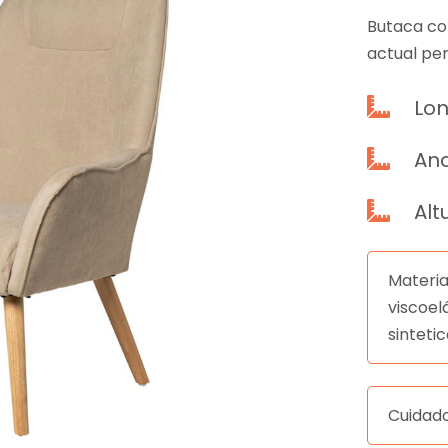
Butaca co
actual per
Lon

Anc

Alt

Materia
viscoel
sinteti
Cuidad