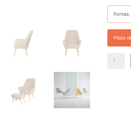
Portes:
Plazo d
BUTACA
BRUGES
BEIGE
cantidad