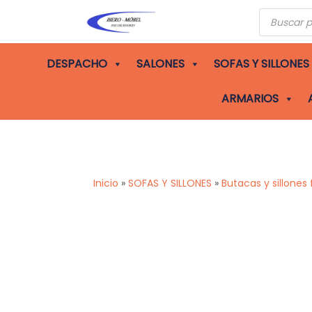
Búsqueda
de
producto
DESPACHO
SALONES
SOFAS Y SILLONES
ARMARIOS
Inicio
»
SOFAS Y SILLONES
»
Butacas y sillones f