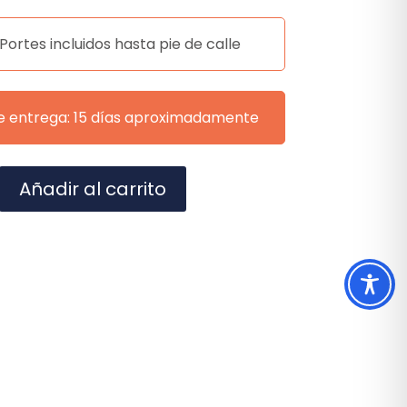
 Portes incluidos hasta pie de calle
e entrega: 15 días aproximadamente
A
Añadir al carrito
l
t
e
r
n
a
t
i
v