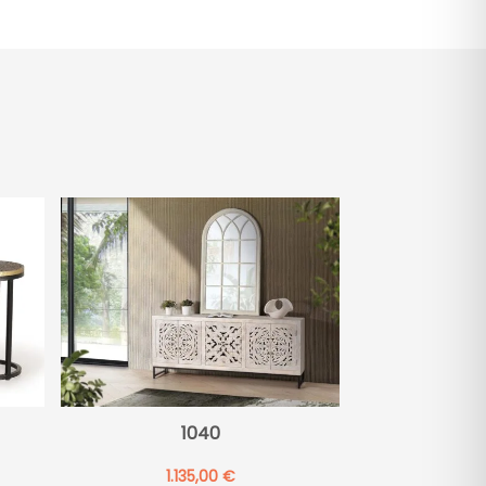
e
:
1040
1.135,00
€