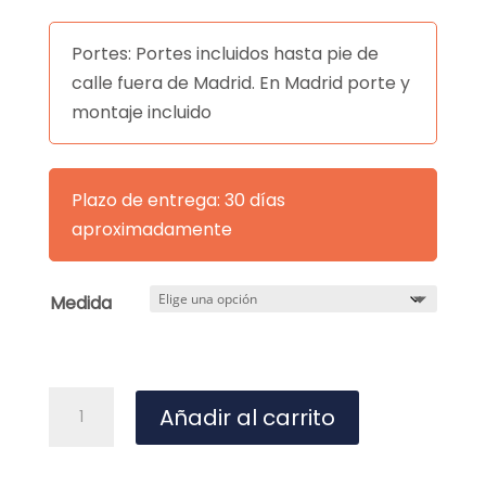
Portes: Portes incluidos hasta pie de
calle fuera de Madrid. En Madrid porte y
montaje incluido
Plazo de entrega: 30 días
aproximadamente
Medida
Colchón
Añadir al carrito
Barroque
cantidad
A