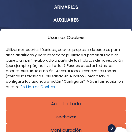
ARMARIOS
AUXILIARES
Aviso Legal
Usamos Cookies
Política de Privacidad
Utilizamos cookies técnicas, cookies propias y de terceros para
fines analíticos y para mostrarte publicidad personalizada en
base a un perfil elaborado a partir de tus hábitos de navegación
Condiciones Generales de Contratación
(por ejemplo, páginas visitadas). Puedes aceptar todas las
cookies pulsando el botón “Aceptar todo”, rechazarlas todas
Política de Cookies
(menos las técnicas) pulsando en el botón «Rechazar» o
configurarlas usando el botón “Configurar”. Más información en
Derecho de desistimiento
nuestra
Política de Cookies
Aceptar todo
Rechazar
0
Configuración
Diseñado por
CROS Solutions