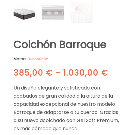
Colchón Barroque
Marca:
Buensueño
Rang
385,00
€
-
1.030,00
€
de
precio
Un diseño elegante y sofisticado con
desde
acabados de gran calidad a la altura de la
385,0
capacidad excepcional de nuestro modelo
hasta
Barroque de adaptarse a tu cuerpo. Gracias
1.030,
a su nuevo acolchado con Gel Soft Premium,
es más cómodo que nunca.