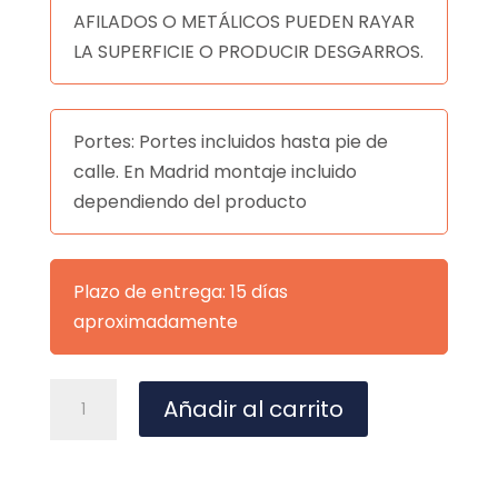
AFILADOS O METÁLICOS PUEDEN RAYAR
LA SUPERFICIE O PRODUCIR DESGARROS.
Portes: Portes incluidos hasta pie de
calle. En Madrid montaje incluido
dependiendo del producto
Plazo de entrega: 15 días
aproximadamente
CUADRO
A
Añadir al carrito
PINCELL
l
80*120
t
NEGRO
e