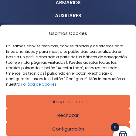
ARMARIOS
AUXILIARES
Aviso Legal
Usamos Cookies
Política de Privacidad
Utilizamos cookies técnicas, cookies propias y de terceros para
fines analíticos y para mostrarte publicidad personalizada en
base a un perfil elaborado a partir de tus hábitos de navegación
Condiciones Generales de Contratación
(por ejemplo, páginas visitadas). Puedes aceptar todas las
cookies pulsando el botón “Aceptar todo”, rechazarlas todas
Política de Cookies
(menos las técnicas) pulsando en el botón «Rechazar» o
configurarlas usando el botón “Configurar”. Más información en
Derecho de desistimiento
nuestra
Política de Cookies
Aceptar todo
Rechazar
0
Configuración
Diseñado por
CROS Solutions