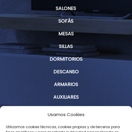
SALONES
SOFÁS
MESAS
SILLAS
DORMITORIOS
DESCANSO
ARMARIOS
AUXILIARES
Aviso Legal
Usamos Cookies
Política de Privacidad
Utilizamos cookies técnicas, cookies propias y de terceros para