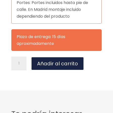
Portes: Portes incluidos hasta pie de
calle. En Madrid montaje incluido
dependiendo del producto
Plazo de entrega: 15 días
aproximadamente
Dormitorio
A
Añadir al carrito
Krono
l
10
t
cantidad
e
r
n
a
t