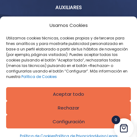
AUXILIARES
Aviso Legal
Usamos Cookies
Política de Privacidad
Utilizamos cookies técnicas, cookies propias y de terceros para
fines analíticos y para mostrarte publicidad personalizada en
base a un perfil elaborado a partir de tus hábitos de navegación
Condiciones Generales de Contratación
(por ejemplo, páginas visitadas). Puedes aceptar todas las
cookies pulsando el botón “Aceptar todo”, rechazarlas todas
Política de Cookies
(menos las técnicas) pulsando en el botón «Rechazar» o
configurarlas usando el botón “Configurar”. Más información en
Derecho de desistimiento
nuestra
Política de Cookies
Aceptar todo
Rechazar
0
Configuración
Diseñado por
CROS Solutions
Política de Cookies
Política de Privacidad
Aviso Legal