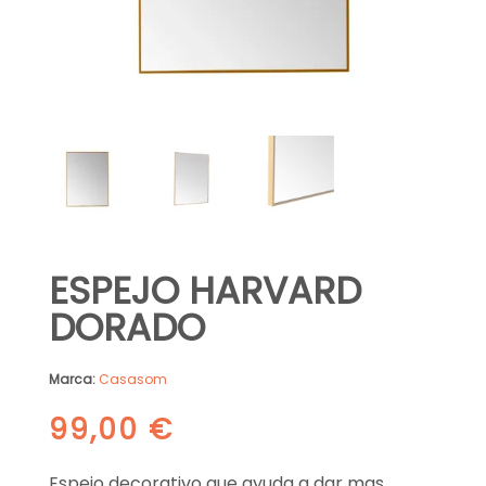
ESPEJO HARVARD
DORADO
Marca:
Casasom
99,00
€
Espejo decorativo que ayuda a dar mas