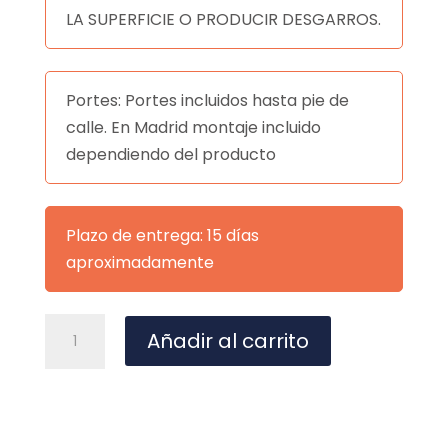
LA SUPERFICIE O PRODUCIR DESGARROS.
Portes: Portes incluidos hasta pie de
calle. En Madrid montaje incluido
dependiendo del producto
Plazo de entrega: 15 días
aproximadamente
ESPEJO
A
Añadir al carrito
HARVARD
l
DORADO
t
cantidad
e
r