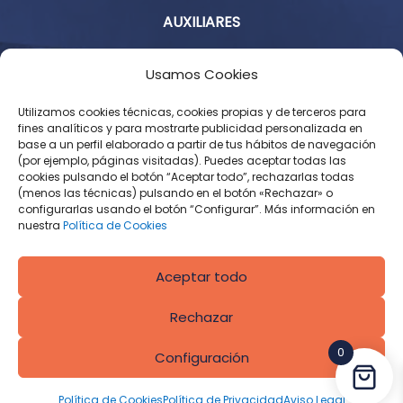
AUXILIARES
Aviso Legal
Usamos Cookies
Política de Privacidad
Utilizamos cookies técnicas, cookies propias y de terceros para
fines analíticos y para mostrarte publicidad personalizada en
base a un perfil elaborado a partir de tus hábitos de navegación
Condiciones Generales de Contratación
(por ejemplo, páginas visitadas). Puedes aceptar todas las
cookies pulsando el botón “Aceptar todo”, rechazarlas todas
Política de Cookies
(menos las técnicas) pulsando en el botón «Rechazar» o
configurarlas usando el botón “Configurar”. Más información en
Derecho de desistimiento
nuestra
Política de Cookies
Aceptar todo
Rechazar
0
Configuración
Diseñado por
CROS Solutions
Política de Cookies
Política de Privacidad
Aviso Legal