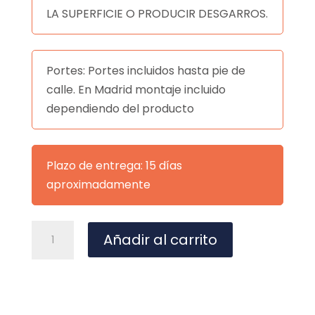
LA SUPERFICIE O PRODUCIR DESGARROS.
Portes: Portes incluidos hasta pie de
calle. En Madrid montaje incluido
dependiendo del producto
Plazo de entrega: 15 días
aproximadamente
ESPEJO
A
Añadir al carrito
MICHIGAN
l
NEGRO
t
cantidad
e
r