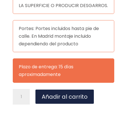
LA SUPERFICIE O PRODUCIR DESGARROS.
Portes: Portes incluidos hasta pie de
calle. En Madrid montaje incluido
dependiendo del producto
Plazo de entrega: 15 días
aproximadamente
ESPEJO
A
Añadir al carrito
PASADENA
l
NEGRO
t
cantidad
e
r