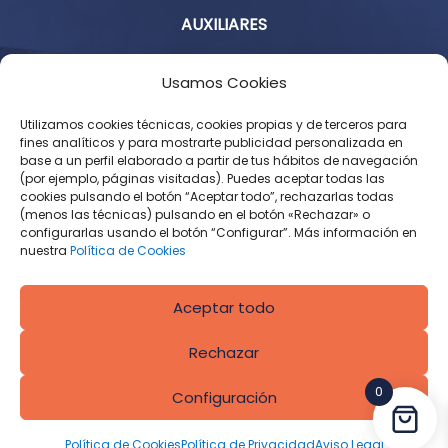
AUXILIARES
Aviso Legal
Usamos Cookies
Política de Privacidad
Utilizamos cookies técnicas, cookies propias y de terceros para
fines analíticos y para mostrarte publicidad personalizada en
base a un perfil elaborado a partir de tus hábitos de navegación
Condiciones Generales de Contratación
(por ejemplo, páginas visitadas). Puedes aceptar todas las
cookies pulsando el botón “Aceptar todo”, rechazarlas todas
Política de Cookies
(menos las técnicas) pulsando en el botón «Rechazar» o
configurarlas usando el botón “Configurar”. Más información en
Derecho de desistimiento
nuestra
Política de Cookies
Aceptar todo
Rechazar
0
Configuración
Diseñado por
CROS Solutions
Política de Cookies
Política de Privacidad
Aviso Legal