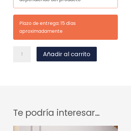
Plazo de entrega: 15 días
aproximadamente
Kronos
A
Añadir al carrito
21
l
cantidad
t
e
r
n
a
t
Te podría interesar…
i
v
e