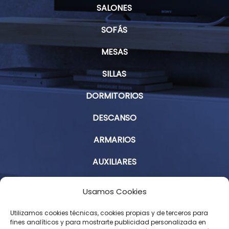
SALONES
SOFÁS
MESAS
SILLAS
DORMITORIOS
DESCANSO
ARMARIOS
AUXILIARES
Aviso Legal
Usamos Cookies
Política de Privacidad
Utilizamos cookies técnicas, cookies propias y de terceros para
fines analíticos y para mostrarte publicidad personalizada en