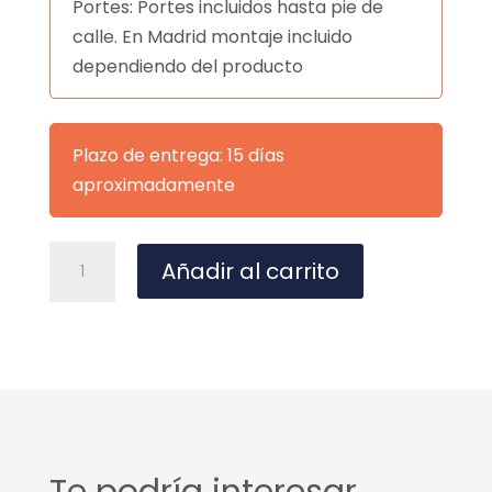
Portes: Portes incluidos hasta pie de
calle. En Madrid montaje incluido
dependiendo del producto
Plazo de entrega: 15 días
aproximadamente
LAMPARA
A
Añadir al carrito
TECHO
l
ARTANA
t
NEGRO
e
cantidad
r
n
a
t
Te podría interesar…