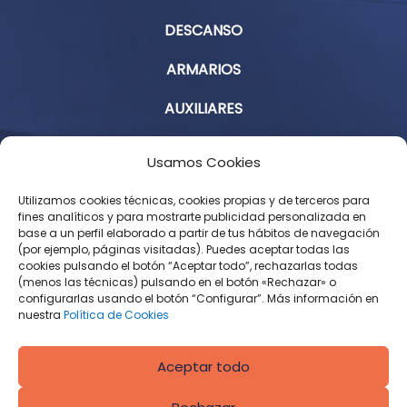
DESCANSO
ARMARIOS
AUXILIARES
Aviso Legal
Usamos Cookies
Política de Privacidad
Utilizamos cookies técnicas, cookies propias y de terceros para
fines analíticos y para mostrarte publicidad personalizada en
base a un perfil elaborado a partir de tus hábitos de navegación
Condiciones Generales de Contratación
(por ejemplo, páginas visitadas). Puedes aceptar todas las
cookies pulsando el botón “Aceptar todo”, rechazarlas todas
Política de Cookies
(menos las técnicas) pulsando en el botón «Rechazar» o
configurarlas usando el botón “Configurar”. Más información en
Derecho de desistimiento
nuestra
Política de Cookies
Aceptar todo