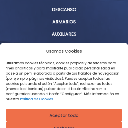
DESCANSO
ARMARIOS
AUXILIARES
Aviso Legal
Usamos Cookies
Política de Privacidad
Utilizamos cookies técnicas, cookies propias y de terceros para
fines analíticos y para mostrarte publicidad personalizada en
base a un perfil elaborado a partir de tus hábitos de navegación
Condiciones Generales de Contratación
(por ejemplo, páginas visitadas). Puedes aceptar todas las
cookies pulsando el botón “Aceptar todo”, rechazarlas todas
Política de Cookies
(menos las técnicas) pulsando en el botón «Rechazar» o
configurarlas usando el botón “Configurar”. Más información en
Derecho de desistimiento
nuestra
Política de Cookies
Aceptar todo