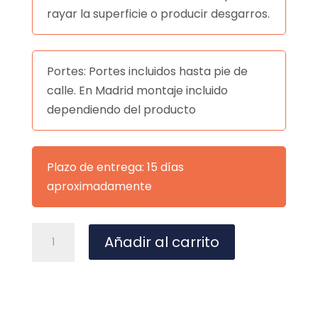
rayar la superficie o producir desgarros.
Portes: Portes incluidos hasta pie de
calle. En Madrid montaje incluido
dependiendo del producto
Plazo de entrega: 15 días
aproximadamente
MESA
A
Añadir al carrito
CENTRO
l
REDONDO
t
TARAK
e
cantidad
r