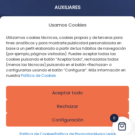
AUXILIARES
Aviso Legal
Usamos Cookies
Política de Privacidad
Utilizamos cookies técnicas, cookies propias y de terceros para
fines analíticos y para mostrarte publicidad personalizada en
base a un perfil elaborado a partir de tus hábitos de navegación
Condiciones Generales de Contratación
(por ejemplo, páginas visitadas). Puedes aceptar todas las
cookies pulsando el botón “Aceptar todo”, rechazarlas todas
Política de Cookies
(menos las técnicas) pulsando en el botón «Rechazar» o
configurarlas usando el botón “Configurar”. Más información en
Derecho de desistimiento
nuestra
Política de Cookies
Aceptar todo
Rechazar
0
Configuración
Diseñado por
CROS Solutions
Política de Cookies
Política de Privacidad
Aviso Legal