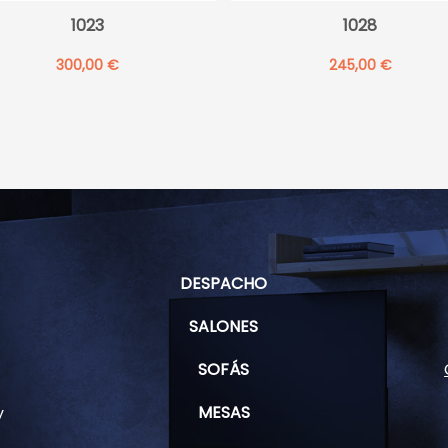
1023
1028
300,00
€
245,00
€
DESPACHO
SALONES
SOFÁS
MESAS
y