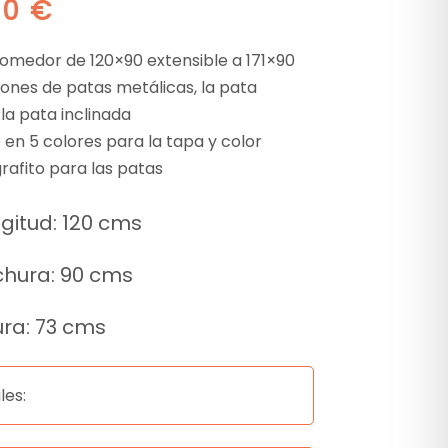
00
€
omedor de 120×90 extensible a 171×90
ones de patas metálicas, la pata
la pata inclinada
 en 5 colores para la tapa y color
rafito para las patas
gitud: 120 cms
hura: 90 cms
ura: 73 cms
les: