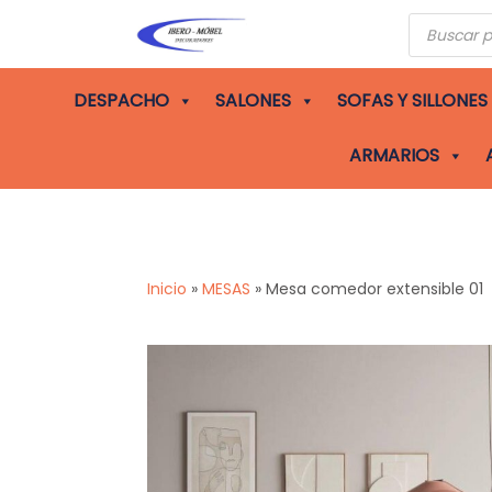
Búsqueda
de
producto
DESPACHO
SALONES
SOFAS Y SILLONES
ARMARIOS
Inicio
»
MESAS
»
Mesa comedor extensible 01