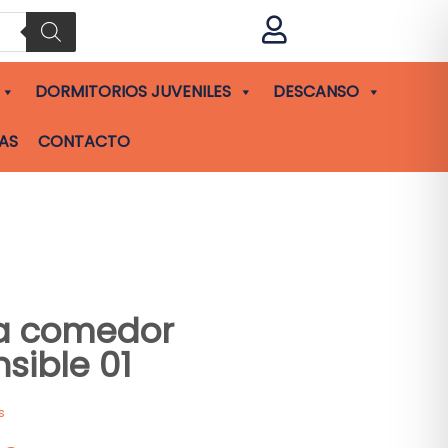

DORMITORIOS JUVENILES
DESCANSO
AS
CONTACTO
a comedor
nsible 01
s