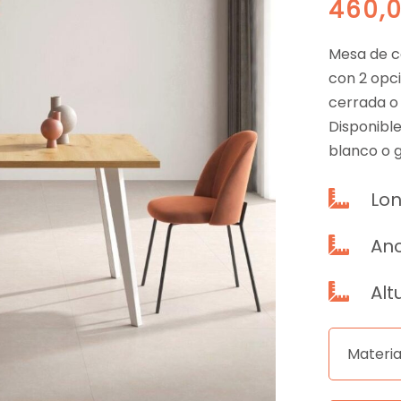
460,
Mesa de c
con 2 opci
cerrada o 
Disponible
blanco o g
Lon

Anc

Alt

Materia