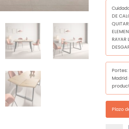
Cuidad
DE CAL
QUITAR
ELEMEN
RAYAR 
DESGAR
Portes: 
Madrid 
produc
Plazo d
Mesa