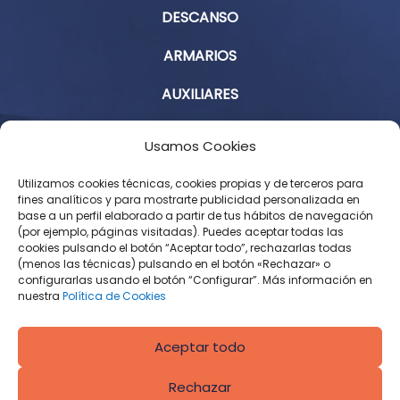
DESCANSO
ARMARIOS
AUXILIARES
Aviso Legal
Usamos Cookies
Política de Privacidad
Utilizamos cookies técnicas, cookies propias y de terceros para
fines analíticos y para mostrarte publicidad personalizada en
base a un perfil elaborado a partir de tus hábitos de navegación
Condiciones Generales de Contratación
(por ejemplo, páginas visitadas). Puedes aceptar todas las
cookies pulsando el botón “Aceptar todo”, rechazarlas todas
Política de Cookies
(menos las técnicas) pulsando en el botón «Rechazar» o
configurarlas usando el botón “Configurar”. Más información en
Derecho de desistimiento
nuestra
Política de Cookies
Aceptar todo
Rechazar