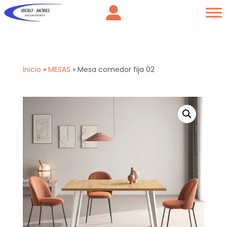
Inicio
»
MESAS
»
Mesa comedor fija 02