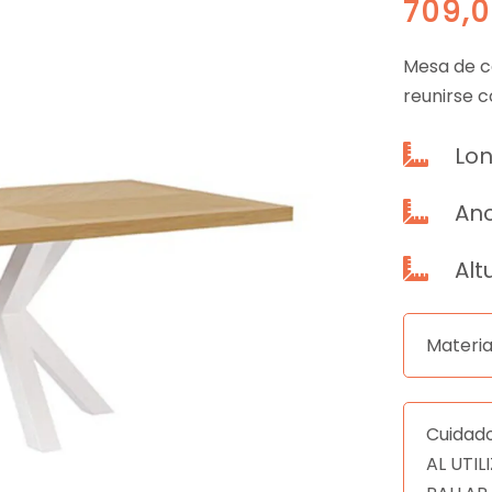
709,
Mesa de c
reunirse 
Lon

An

Alt

Materia
Cuidad
AL UTI