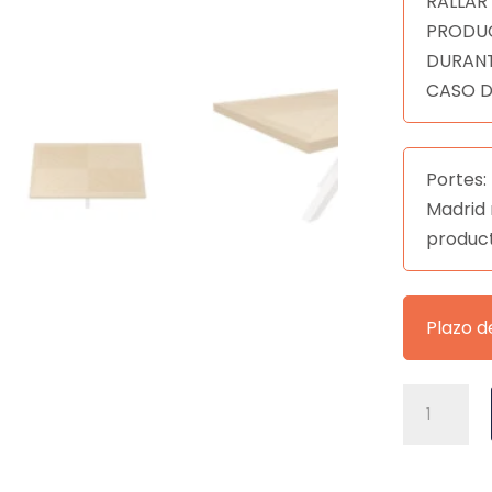
RALLAR
PRODUC
DURANT
CASO D
Portes: 
Madrid 
produc
Plazo d
MESA
ELAINE
200*100
FIJA