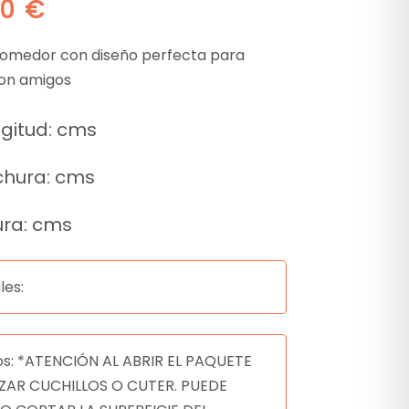
00
€
omedor con diseño perfecta para
con amigos
gitud: cms
chura: cms
ura: cms
les:
os: *ATENCIÓN AL ABRIR EL PAQUETE
LIZAR CUCHILLOS O CUTER. PUEDE