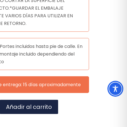
 O CORTAR LA SUPERFICIE DEL
TO.*GUARDAR EL EMBALAJE
E VARIOS DÍAS PARA UTILIZAR EN
E RETORNO.
Portes incluidos hasta pie de calle. En
montaje incluido dependiendo del
to
e entrega: 15 días aproximadamente
A
Añadir al carrito
l
t
e