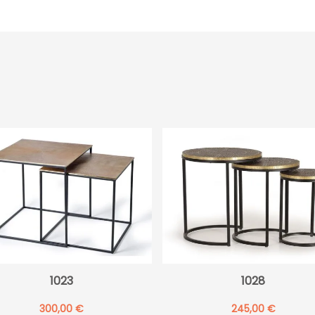
ROBLE-
BLANCO
cantidad
1023
1028
300,00
€
245,00
€