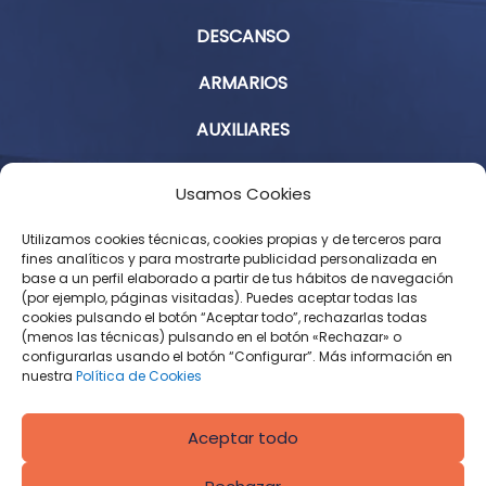
DESCANSO
ARMARIOS
AUXILIARES
Aviso Legal
Usamos Cookies
Política de Privacidad
Utilizamos cookies técnicas, cookies propias y de terceros para
fines analíticos y para mostrarte publicidad personalizada en
base a un perfil elaborado a partir de tus hábitos de navegación
Condiciones Generales de Contratación
(por ejemplo, páginas visitadas). Puedes aceptar todas las
cookies pulsando el botón “Aceptar todo”, rechazarlas todas
Política de Cookies
(menos las técnicas) pulsando en el botón «Rechazar» o
configurarlas usando el botón “Configurar”. Más información en
Derecho de desistimiento
nuestra
Política de Cookies
Aceptar todo