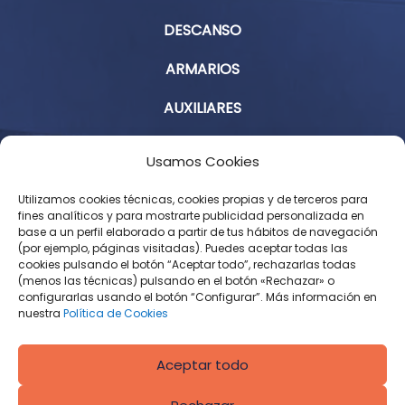
DESCANSO
ARMARIOS
AUXILIARES
Aviso Legal
Usamos Cookies
Política de Privacidad
Utilizamos cookies técnicas, cookies propias y de terceros para
fines analíticos y para mostrarte publicidad personalizada en
base a un perfil elaborado a partir de tus hábitos de navegación
Condiciones Generales de Contratación
(por ejemplo, páginas visitadas). Puedes aceptar todas las
cookies pulsando el botón “Aceptar todo”, rechazarlas todas
Política de Cookies
(menos las técnicas) pulsando en el botón «Rechazar» o
configurarlas usando el botón “Configurar”. Más información en
Derecho de desistimiento
nuestra
Política de Cookies
Aceptar todo