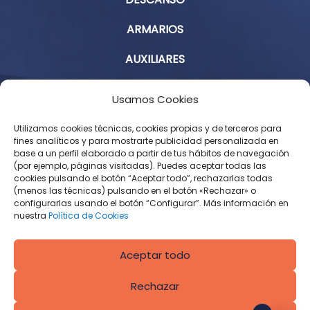
ARMARIOS
AUXILIARES
Aviso Legal
Usamos Cookies
Política de Privacidad
Utilizamos cookies técnicas, cookies propias y de terceros para
fines analíticos y para mostrarte publicidad personalizada en
base a un perfil elaborado a partir de tus hábitos de navegación
Condiciones Generales de Contratación
(por ejemplo, páginas visitadas). Puedes aceptar todas las
cookies pulsando el botón “Aceptar todo”, rechazarlas todas
Política de Cookies
(menos las técnicas) pulsando en el botón «Rechazar» o
configurarlas usando el botón “Configurar”. Más información en
Derecho de desistimiento
nuestra
Política de Cookies
Aceptar todo
Rechazar