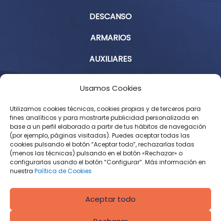
DESCANSO
ARMARIOS
AUXILIARES
Aviso Legal
Usamos Cookies
Política de Privacidad
Utilizamos cookies técnicas, cookies propias y de terceros para
fines analíticos y para mostrarte publicidad personalizada en
base a un perfil elaborado a partir de tus hábitos de navegación
Condiciones Generales de Contratación
(por ejemplo, páginas visitadas). Puedes aceptar todas las
cookies pulsando el botón “Aceptar todo”, rechazarlas todas
Política de Cookies
(menos las técnicas) pulsando en el botón «Rechazar» o
configurarlas usando el botón “Configurar”. Más información en
Derecho de desistimiento
nuestra
Política de Cookies
Aceptar todo