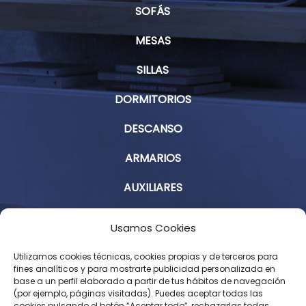
SOFÁS
MESAS
SILLAS
DORMITORIOS
DESCANSO
ARMARIOS
AUXILIARES
Aviso Legal
Usamos Cookies
Política de Privacidad
Utilizamos cookies técnicas, cookies propias y de terceros para
fines analíticos y para mostrarte publicidad personalizada en
base a un perfil elaborado a partir de tus hábitos de navegación
Condiciones Generales de Contratación
(por ejemplo, páginas visitadas). Puedes aceptar todas las
cookies pulsando el botón “Aceptar todo”, rechazarlas todas