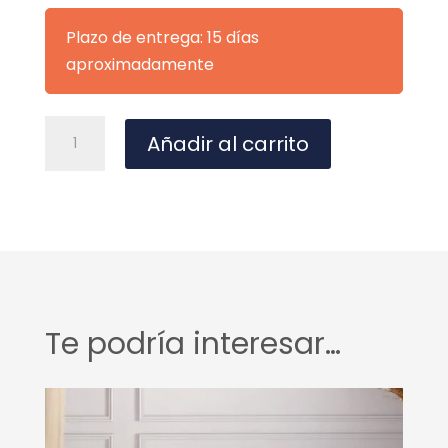
Plazo de entrega: 15 días
aproximadamente
Mueble
A
Añadir al carrito
Moon
l
44
t
cantidad
e
r
n
a
t
Te podría interesar…
i
v
e
: