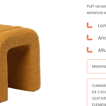
Puff versa
estancia 
Lon

Anc

Alt

Materia
Cuidad
DE CAL
QUITAR
ELEMEN