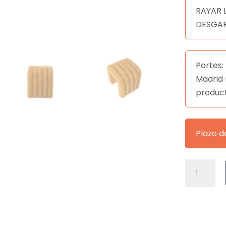
RAYAR 
DESGAR
Portes: 
Madrid 
produc
Plazo d
PUFF
EDY
MOSTAZA
cantidad