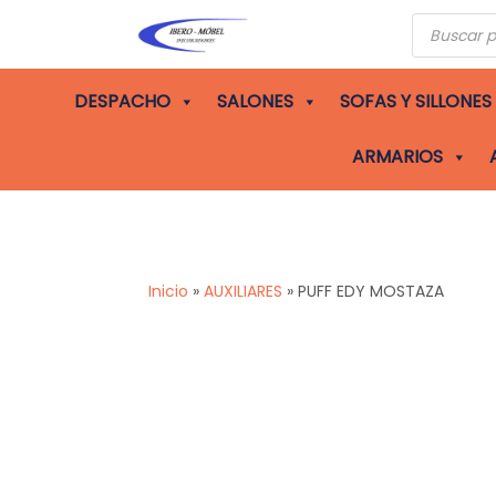
Búsqueda
de
producto
DESPACHO
SALONES
SOFAS Y SILLONES
ARMARIOS
Inicio
»
AUXILIARES
»
PUFF EDY MOSTAZA