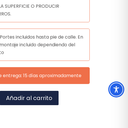
LA SUPERFICIE O PRODUCIR
ROS.
Portes incluidos hasta pie de calle. En
montaje incluido dependiendo del
to
e entrega: 15 días aproximadamente
A
Añadir al carrito
l
t
e
r