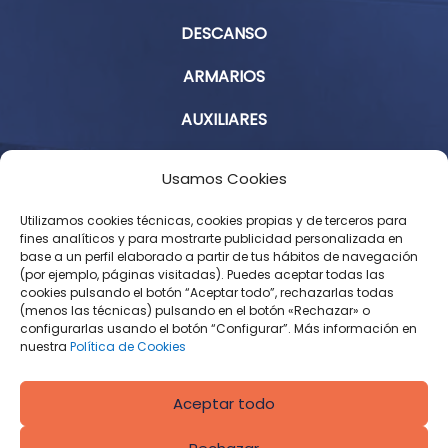
DESCANSO
ARMARIOS
AUXILIARES
Aviso Legal
Usamos Cookies
Política de Privacidad
Utilizamos cookies técnicas, cookies propias y de terceros para
fines analíticos y para mostrarte publicidad personalizada en
base a un perfil elaborado a partir de tus hábitos de navegación
Condiciones Generales de Contratación
(por ejemplo, páginas visitadas). Puedes aceptar todas las
cookies pulsando el botón “Aceptar todo”, rechazarlas todas
Política de Cookies
(menos las técnicas) pulsando en el botón «Rechazar» o
configurarlas usando el botón “Configurar”. Más información en
Derecho de desistimiento
nuestra
Política de Cookies
Aceptar todo