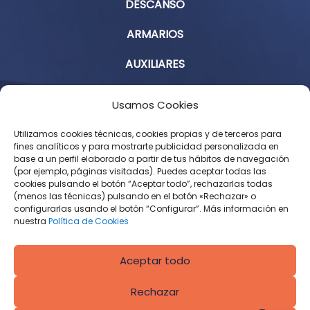
DESCANSO
ARMARIOS
AUXILIARES
Aviso Legal
Usamos Cookies
Política de Privacidad
Utilizamos cookies técnicas, cookies propias y de terceros para
fines analíticos y para mostrarte publicidad personalizada en
base a un perfil elaborado a partir de tus hábitos de navegación
Condiciones Generales de Contratación
(por ejemplo, páginas visitadas). Puedes aceptar todas las
cookies pulsando el botón “Aceptar todo”, rechazarlas todas
Política de Cookies
(menos las técnicas) pulsando en el botón «Rechazar» o
configurarlas usando el botón “Configurar”. Más información en
Derecho de desistimiento
nuestra
Política de Cookies
Aceptar todo
Rechazar