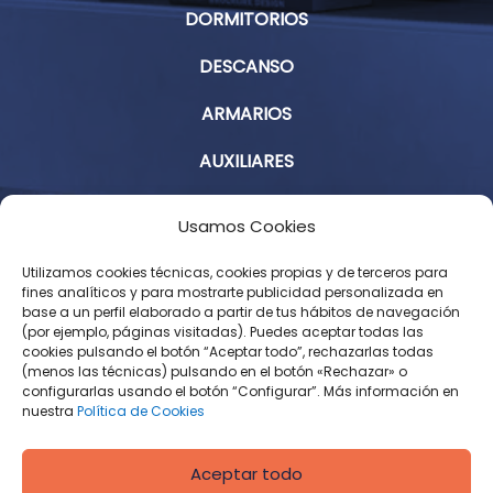
DORMITORIOS
DESCANSO
ARMARIOS
AUXILIARES
Aviso Legal
Usamos Cookies
Política de Privacidad
Utilizamos cookies técnicas, cookies propias y de terceros para
fines analíticos y para mostrarte publicidad personalizada en
base a un perfil elaborado a partir de tus hábitos de navegación
Condiciones Generales de Contratación
(por ejemplo, páginas visitadas). Puedes aceptar todas las
cookies pulsando el botón “Aceptar todo”, rechazarlas todas
Política de Cookies
(menos las técnicas) pulsando en el botón «Rechazar» o
configurarlas usando el botón “Configurar”. Más información en
Derecho de desistimiento
nuestra
Política de Cookies
Aceptar todo