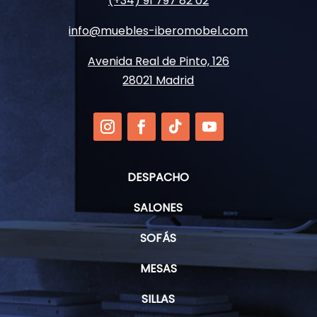
(+34) 91 797 82 02
info@muebles-iberomobel.com
Avenida Real de Pinto, 126
28021 Madrid
DESPACHO
SALONES
SOFÁS
MESAS
SILLAS