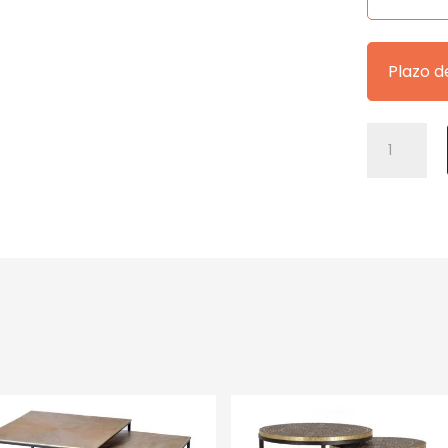
Plazo d
SILLA
AMALIA
GRIS
OSCURO
cantidad