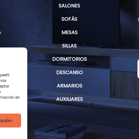
SALONES
SOFÁS
MESAS
y
SILLAS
DORMITORIOS
s
DESCANSO
erfil
inas
ARMARIOS
eptar
n
rmación en
AUXILIARES
ación