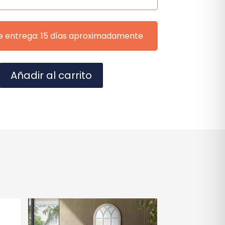
e entrega: 15 días aproximadamente
A
Añadir al carrito
l
t
e
r
n
a
t
i
v
e
: