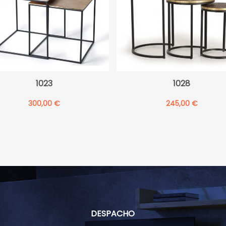
1023
1028
300,00
€
245,00
€
DESPACHO