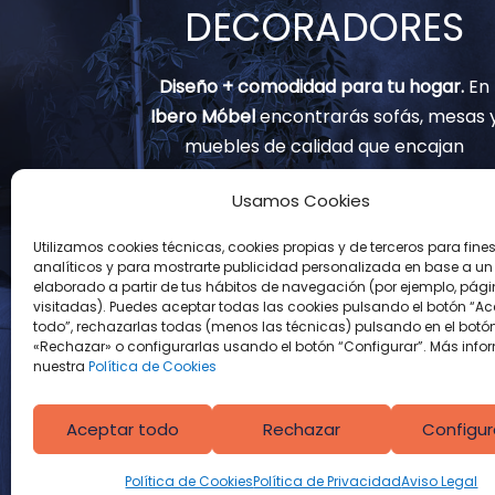
DECORADORES
Diseño + comodidad para tu hogar.
En
Ibero Móbel
encontrarás sofás, mesas 
muebles de calidad que encajan
contigo.
Usamos Cookies
(+34) 91 797 82 02
Utilizamos cookies técnicas, cookies propias y de terceros para fine
analíticos y para mostrarte publicidad personalizada en base a un p
info@muebles-iberomobel.com
elaborado a partir de tus hábitos de navegación (por ejemplo, pág
visitadas). Puedes aceptar todas las cookies pulsando el botón “Ac
Avenida Real de Pinto, 126
todo”, rechazarlas todas (menos las técnicas) pulsando en el botó
«Rechazar» o configurarlas usando el botón “Configurar”. Más info
28021 Madrid
nuestra
Política de Cookies
Aceptar todo
Rechazar
Configur
Política de Cookies
Política de Privacidad
Aviso Legal