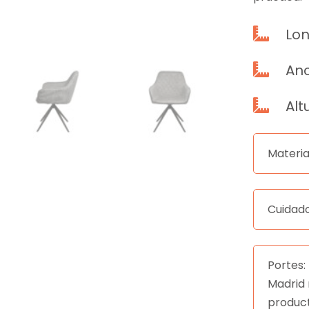
Lon

Anc

Alt

Materia
Cuidado
Portes: 
Madrid 
produc