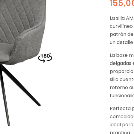
155,
La silla A
curvilíne
patrón de
un detalle
La base m
delgadas 
proporcio
silla cuen
retorno a
funcionali
Perfecta p
comodidad
ideal para
práctica.