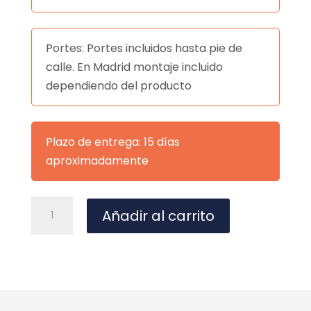
Portes: Portes incluidos hasta pie de
calle. En Madrid montaje incluido
dependiendo del producto
Plazo de entrega: 15 días
aproximadamente
SILLA
A
Añadir al carrito
CALLIE
l
BEIGE
t
cantidad
e
r
n