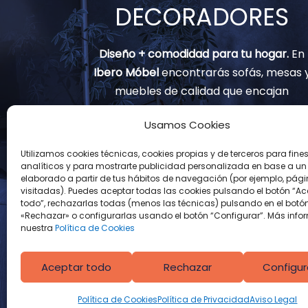
DECORADORES
Diseño + comodidad para tu hogar.
En
Ibero Móbel
encontrarás sofás, mesas 
muebles de calidad que encajan
contigo.
Usamos Cookies
(+34) 91 797 82 02
Utilizamos cookies técnicas, cookies propias y de terceros para fine
analíticos y para mostrarte publicidad personalizada en base a un p
info@muebles-iberomobel.com
elaborado a partir de tus hábitos de navegación (por ejemplo, pág
visitadas). Puedes aceptar todas las cookies pulsando el botón “Ac
Avenida Real de Pinto, 126
todo”, rechazarlas todas (menos las técnicas) pulsando en el botó
«Rechazar» o configurarlas usando el botón “Configurar”. Más info
28021 Madrid
nuestra
Política de Cookies
Aceptar todo
Rechazar
Configur
Política de Cookies
Política de Privacidad
Aviso Legal