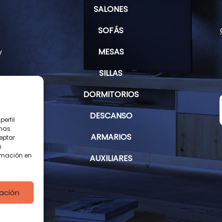
SALONES
SOFÁS
MESAS
y
SILLAS
DORMITORIOS
s
DESCANSO
erfil
inas
ARMARIOS
eptar
n
rmación en
AUXILIARES
ación