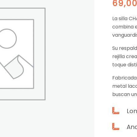
69,0
La silla C
combina el
vanguardi
Su respal
rejilla c
toque dist
Fabricada 
metal laca
buscan una
Lon

An
