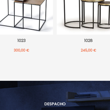
1023
1028
300,00
€
245,00
€
DESPACHO