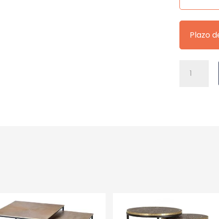
Plazo d
SILLA
CHARLOT
BLANCO
cantidad