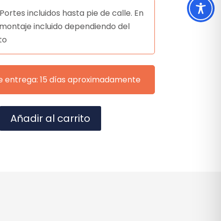
Portes incluidos hasta pie de calle. En
montaje incluido dependiendo del
to
e entrega: 15 días aproximadamente
A
Añadir al carrito
l
t
e
r
n
a
t
i