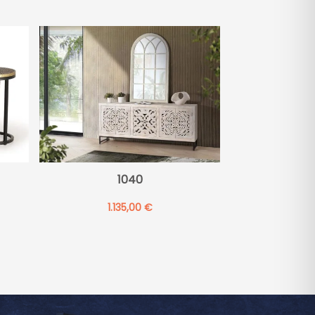
v
e
:
1040
1.135,00
€