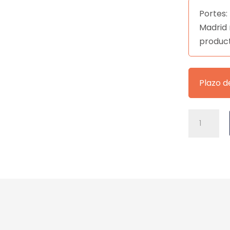
Portes: 
Madrid 
produc
Plazo d
SILLA
CRIS
MOSTAZA
cantidad