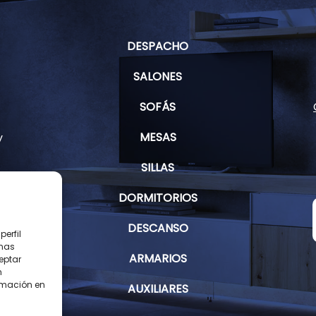
DESPACHO
SALONES
SOFÁS
MESAS
y
SILLAS
DORMITORIOS
s
DESCANSO
erfil
inas
ARMARIOS
eptar
n
rmación en
AUXILIARES