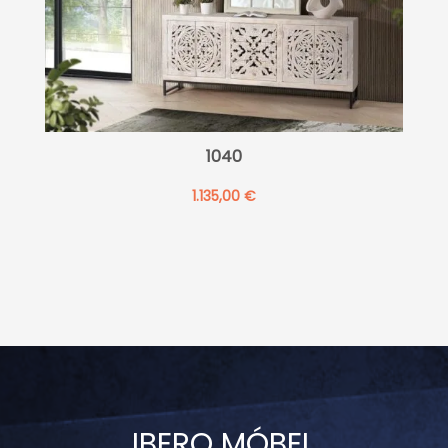
1040
1.135,00
€
IBERO MÓBEL