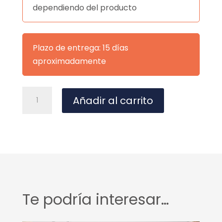
dependiendo del producto
Plazo de entrega: 15 días
aproximadamente
SILLA
A
Añadir al carrito
JAYDEN
l
GRIS
t
cantidad
e
r
n
a
t
Te podría interesar…
i
v