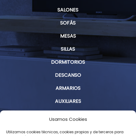
SALONES
SOFÁS
MESAS
SILLAS
DORMITORIOS
DESCANSO
ARMARIOS
AUXILIARES
Aviso Legal
Usamos Cookies
Política de Privacidad
Utilizamos cookies técnicas, cookies propias y de terceros para