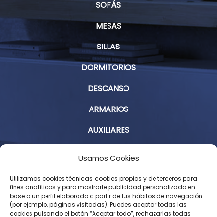
SOFÁS
MESAS
SILLAS
DORMITORIOS
DESCANSO
ARMARIOS
AUXILIARES
Aviso Legal
Usamos Cookies
Política de Privacidad
Utilizamos cookies técnicas, cookies propias y de terceros para
fines analíticos y para mostrarte publicidad personalizada en
base a un perfil elaborado a partir de tus hábitos de navegación
Condiciones Generales de Contratación
(por ejemplo, páginas visitadas). Puedes aceptar todas las
cookies pulsando el botón “Aceptar todo”, rechazarlas todas