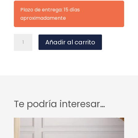
Plazo de entrega: 15 días
aproximadamente
SILLA
A
Añadir al carrito
KORA
l
BEIGE
t
cantidad
e
r
n
a
t
Te podría interesar…
i
v
e
: