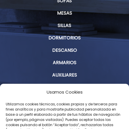
SOFÁS
MESAS
SILLAS
DORMITORIOS
DESCANSO
ARMARIOS
AUXILIARES
Aviso Legal
Usamos Cookies
Política de Privacidad
Utilizamos cookies técnicas, cookies propias y de terceros para
fines analíticos y para mostrarte publicidad personalizada en
base a un perfil elaborado a partir de tus hábitos de navegación
Condiciones Generales de Contratación
(por ejemplo, páginas visitadas). Puedes aceptar todas las
cookies pulsando el botón “Aceptar todo”, rechazarlas todas
Política de Cookies