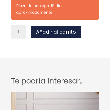
Plazo de entrega: 15 días
aproximadamente
SILLA
A
Añadir al carrito
MAXIME
l
GRIS
t
CLARO
e
cantidad
r
n
a
t
Te podría interesar…
i
v
e
: