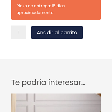
Plazo de entrega: 15 días
aproximadamente
SILLA
A
Añadir al carrito
MAXIME
l
GRIS
t
OSCURO
e
cantidad
r
n
a
t
Te podría interesar…
i
v
e
: