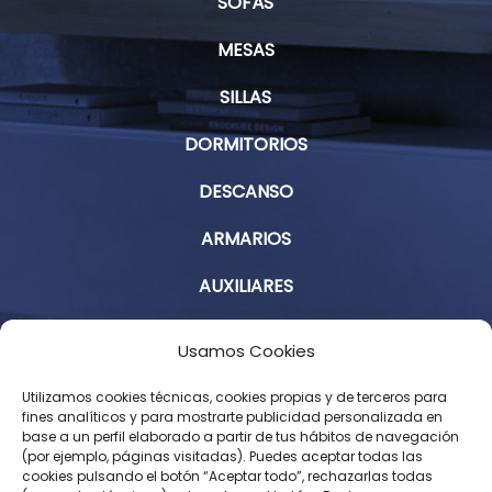
SOFÁS
MESAS
SILLAS
DORMITORIOS
DESCANSO
ARMARIOS
AUXILIARES
Aviso Legal
Usamos Cookies
Política de Privacidad
Utilizamos cookies técnicas, cookies propias y de terceros para
fines analíticos y para mostrarte publicidad personalizada en
base a un perfil elaborado a partir de tus hábitos de navegación
Condiciones Generales de Contratación
(por ejemplo, páginas visitadas). Puedes aceptar todas las
cookies pulsando el botón “Aceptar todo”, rechazarlas todas
Política de Cookies