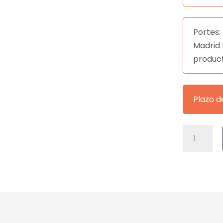
Portes: 
Madrid 
produc
Plazo d
SILLA
MIA
GRIS
OSCURO
cantidad