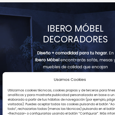
IBERO MÓBEL
DECORADORES
Diseño + comodidad para tu hogar.
En
Ibero Móbel
encontrarás sofás, mesas 
muebles de calidad que encajan
contigo.
Usamos Cookies
(+34) 91 797 82 02
Utilizamos cookies técnicas, cookies propias y de terceros para fine
analíticos y para mostrarte publicidad personalizada en base a un p
info@muebles-iberomobel.com
elaborado a partir de tus hábitos de navegación (por ejemplo, pág
visitadas). Puedes aceptar todas las cookies pulsando el botón “Ac
Avenida Real de Pinto, 126
todo”, rechazarlas todas (menos las técnicas) pulsando en el botó
«Rechazar» o configurarlas usando el botón “Configurar”. Más info