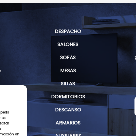
DESPACHO
SALONES
SOFÁS
MESAS
y
SILLAS
DORMITORIOS
s
DESCANSO
erfil
inas
ARMARIOS
eptar
n
rmación en
AUXILIARES