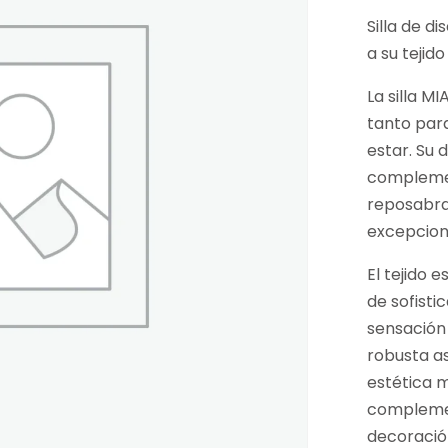
Silla de d
a su tejido
La silla M
tanto par
estar. Su
complemen
reposabra
excepcion
El tejido 
de sofisti
sensación 
robusta as
estética m
complemen
decoració