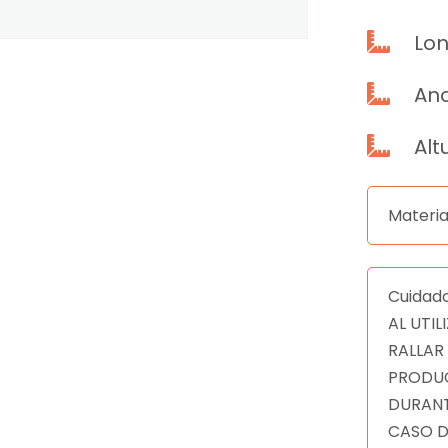
Lon

Anc

Alt

Materia
Cuidad
AL UTI
RALLAR
PRODUC
DURANT
CASO D