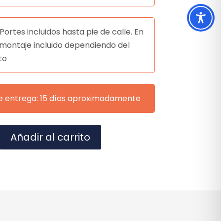
Portes incluidos hasta pie de calle. En
montaje incluido dependiendo del
to
e entrega: 15 días aproximadamente
A
Añadir al carrito
l
t
e
r
n
a