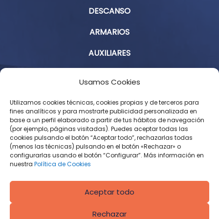
DESCANSO
ARMARIOS
AUXILIARES
Aviso Legal
Usamos Cookies
Política de Privacidad
Utilizamos cookies técnicas, cookies propias y de terceros para
fines analíticos y para mostrarte publicidad personalizada en
base a un perfil elaborado a partir de tus hábitos de navegación
Condiciones Generales de Contratación
(por ejemplo, páginas visitadas). Puedes aceptar todas las
cookies pulsando el botón “Aceptar todo”, rechazarlas todas
Política de Cookies
(menos las técnicas) pulsando en el botón «Rechazar» o
configurarlas usando el botón “Configurar”. Más información en
Derecho de desistimiento
nuestra
Política de Cookies
Aceptar todo
Rechazar