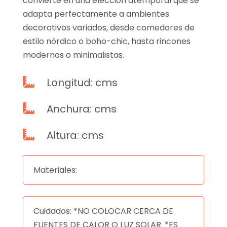
convierte en una elección atemporal que se
adapta perfectamente a ambientes
decorativos variados, desde comedores de
estilo nórdico o boho-chic, hasta rincones
modernos o minimalistas.
Longitud: cms

Anchura: cms

Altura: cms

Materiales:
Cuidados: *NO COLOCAR CERCA DE
FUENTES DE CALOR O LUZ SOLAR. *ES