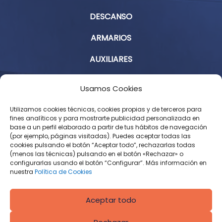
DESCANSO
ARMARIOS
AUXILIARES
Aviso Legal
Usamos Cookies
Política de Privacidad
Utilizamos cookies técnicas, cookies propias y de terceros para
fines analíticos y para mostrarte publicidad personalizada en
base a un perfil elaborado a partir de tus hábitos de navegación
Condiciones Generales de Contratación
(por ejemplo, páginas visitadas). Puedes aceptar todas las
cookies pulsando el botón “Aceptar todo”, rechazarlas todas
Política de Cookies
(menos las técnicas) pulsando en el botón «Rechazar» o
configurarlas usando el botón “Configurar”. Más información en
Derecho de desistimiento
nuestra
Política de Cookies
Aceptar todo