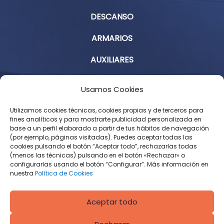
DESCANSO
ARMARIOS
AUXILIARES
Aviso Legal
Usamos Cookies
Política de Privacidad
Utilizamos cookies técnicas, cookies propias y de terceros para
fines analíticos y para mostrarte publicidad personalizada en
base a un perfil elaborado a partir de tus hábitos de navegación
Condiciones Generales de Contratación
(por ejemplo, páginas visitadas). Puedes aceptar todas las
cookies pulsando el botón “Aceptar todo”, rechazarlas todas
Política de Cookies
(menos las técnicas) pulsando en el botón «Rechazar» o
configurarlas usando el botón “Configurar”. Más información en
Derecho de desistimiento
nuestra
Política de Cookies
Aceptar todo