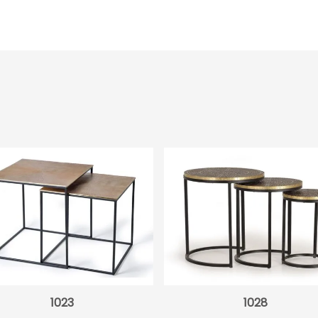
STANFOR
GRIS
OSCURO
cantidad
1023
1028