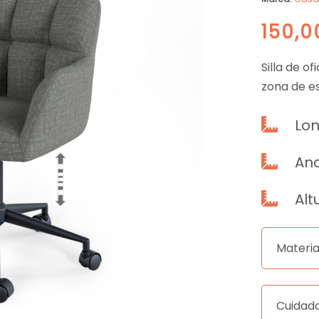
150,
Silla de o
zona de e
Lon

Anc

Alt

Materia
Cuidad