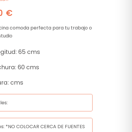
00
€
ficina comoda perfecta para tu trabajo o
studio
gitud: 65 cms
hura: 60 cms
ura: cms
les:
os: *NO COLOCAR CERCA DE FUENTES