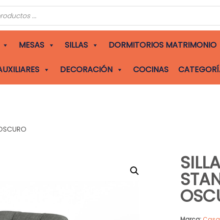
s
MESAS
SILLAS
DORMITORIOS MATRIMONIO
AUXILIARES
DECORACIÓN
COCINAS
CATEGORÍ
S OSCURO
SILL
STAN
OSC
Marca:
Cas