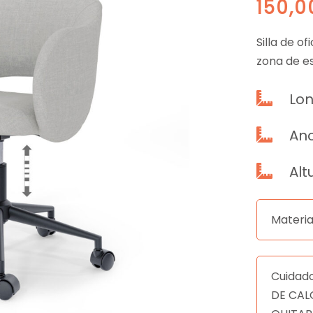
150,
Silla de o
zona de e
Lon

Anc

Alt

Materia
Cuidad
DE CAL