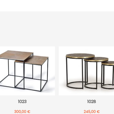
CLARO
cantidad
1023
1028
300,00
€
245,00
€