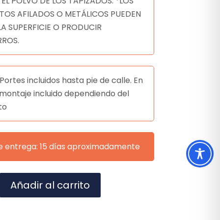
 EL POLVO DE LOS TAPIZADOS. *LOS
TOS AFILADOS O METÁLICOS PUEDEN
LA SUPERFICIE O PRODUCIR
ROS.
Portes incluidos hasta pie de calle. En
montaje incluido dependiendo del
to
e entrega: 15 días aproximadamente
A
Añadir al carrito
l
t
e