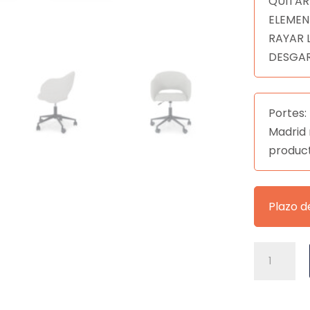
QUITAR
ELEMEN
RAYAR 
DESGAR
Portes: 
Madrid 
produc
Plazo d
SILLA
OFICINA
TALLIN
GRIS