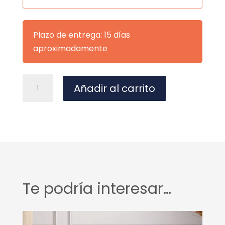
Plazo de entrega: 15 días
aproximadamente
SILLA
A
Añadir al carrito
RENE
l
MOSTAZA
t
cantidad
e
r
n
a
t
Te podría interesar…
i
v
e